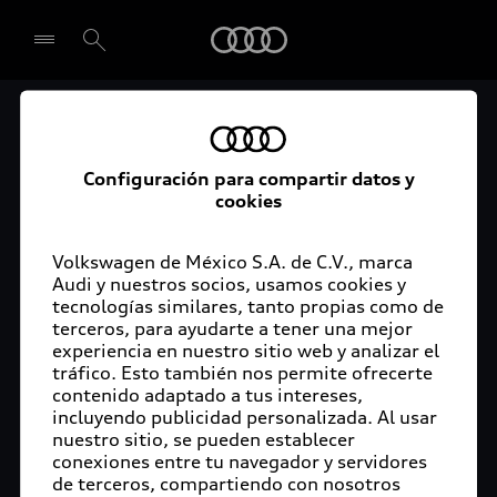
Audi
Audi Certified :plus
Seleccionar concesionario
Audi ofrece garantía extendida para vehículos
Configuración para compartir datos y
cookies
certificados. Al momento de adquirir tu vehículo
Audi Certified Plus contarás con una garantía,
cuya cobertura podrás ampliar hasta por dos años
Volkswagen de México S.A. de C.V., marca
adicionales. De esta forma estarás tranquilo ante
Audi y nuestros socios, usamos cookies y
tecnologías similares, tanto propias como de
imprevistos, ya que ante cualquier eventualidad
terceros, para ayudarte a tener una mejor
tu vehículo será atendido por expertos, en la
experiencia en nuestro sitio web y analizar el
concesionaria Audi de tu preferencia y utilizando
tráfico. Esto también nos permite ofrecerte
solo piezas originales. Además, tienes la
contenido adaptado a tus intereses,
posibilidad de incluirlo en tu financiamiento con
incluyendo publicidad personalizada. Al usar
nuestro sitio, se pueden establecer
Audi Financial Services.
conexiones entre tu navegador y servidores
de terceros, compartiendo con nosotros