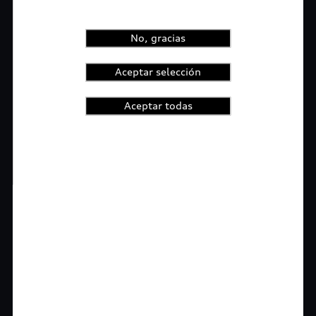
No, gracias
Aceptar selección
Aceptar todas
1
2
3
4
t-highlights.skipLinkText__
Rigurosa inspección