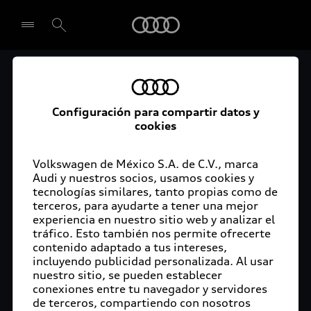
Audi
Audi Certified :plus
Seleccionar concesionario
Audi ofrece garantía extendida para vehículos
Configuración para compartir datos y
cookies
certificados. Al momento de adquirir tu vehículo
Audi Certified Plus contarás con una garantía,
cuya cobertura podrás ampliar hasta por dos años
Volkswagen de México S.A. de C.V., marca
adicionales. De esta forma estarás tranquilo ante
Audi y nuestros socios, usamos cookies y
tecnologías similares, tanto propias como de
imprevistos, ya que ante cualquier eventualidad
terceros, para ayudarte a tener una mejor
tu vehículo será atendido por expertos, en la
experiencia en nuestro sitio web y analizar el
concesionaria Audi de tu preferencia y utilizando
tráfico. Esto también nos permite ofrecerte
solo piezas originales. Además, tienes la
contenido adaptado a tus intereses,
posibilidad de incluirlo en tu financiamiento con
incluyendo publicidad personalizada. Al usar
nuestro sitio, se pueden establecer
Audi Financial Services.
conexiones entre tu navegador y servidores
de terceros, compartiendo con nosotros