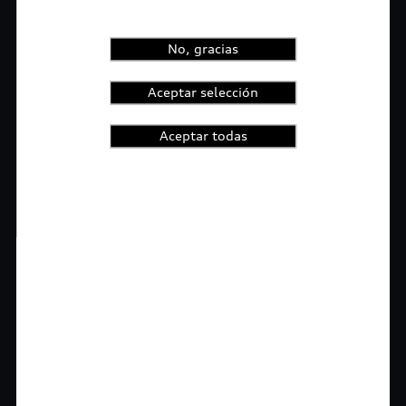
No, gracias
Aceptar selección
Aceptar todas
1
2
3
4
t-highlights.skipLinkText__
Rigurosa inspección