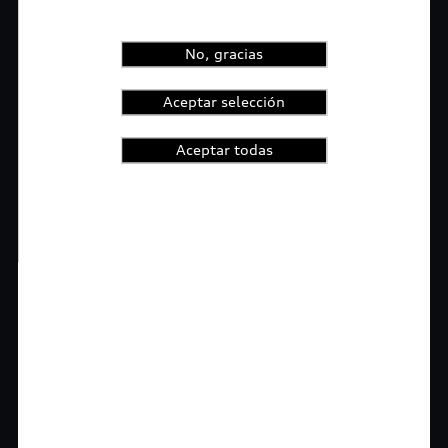
No, gracias
Aceptar selección
Aceptar todas
1
2
3
4
t-highlights.skipLinkText__
Rigurosa inspección