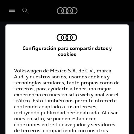
Audi
Audi Certified :plus
Seleccionar concesionario
Audi ofrece garantía extendida para vehículos
Configuración para compartir datos y
cookies
certificados. Al momento de adquirir tu vehículo
Audi Certified Plus contarás con una garantía,
cuya cobertura podrás ampliar hasta por dos años
Volkswagen de México S.A. de C.V., marca
adicionales. De esta forma estarás tranquilo ante
Audi y nuestros socios, usamos cookies y
tecnologías similares, tanto propias como de
imprevistos, ya que ante cualquier eventualidad
terceros, para ayudarte a tener una mejor
tu vehículo será atendido por expertos, en la
experiencia en nuestro sitio web y analizar el
concesionaria Audi de tu preferencia y utilizando
tráfico. Esto también nos permite ofrecerte
solo piezas originales. Además, tienes la
contenido adaptado a tus intereses,
posibilidad de incluirlo en tu financiamiento con
incluyendo publicidad personalizada. Al usar
nuestro sitio, se pueden establecer
Audi Financial Services.
conexiones entre tu navegador y servidores
de terceros, compartiendo con nosotros