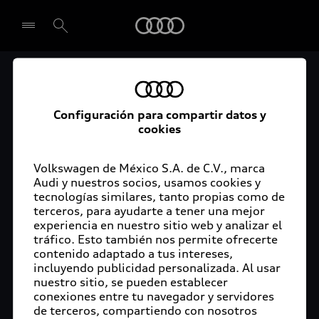
Audi
Audi Certified :plus
Seleccionar concesionario
Audi ofrece garantía extendida para vehículos
Configuración para compartir datos y
cookies
certificados. Al momento de adquirir tu vehículo
Audi Certified Plus contarás con una garantía,
cuya cobertura podrás ampliar hasta por dos años
Volkswagen de México S.A. de C.V., marca
adicionales. De esta forma estarás tranquilo ante
Audi y nuestros socios, usamos cookies y
tecnologías similares, tanto propias como de
imprevistos, ya que ante cualquier eventualidad
terceros, para ayudarte a tener una mejor
tu vehículo será atendido por expertos, en la
experiencia en nuestro sitio web y analizar el
concesionaria Audi de tu preferencia y utilizando
tráfico. Esto también nos permite ofrecerte
solo piezas originales. Además, tienes la
contenido adaptado a tus intereses,
posibilidad de incluirlo en tu financiamiento con
incluyendo publicidad personalizada. Al usar
nuestro sitio, se pueden establecer
Audi Financial Services.
conexiones entre tu navegador y servidores
de terceros, compartiendo con nosotros