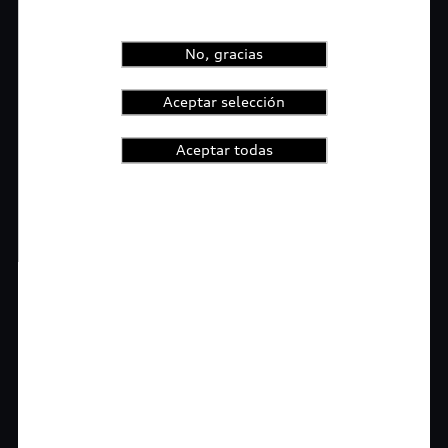
No, gracias
Aceptar selección
Aceptar todas
1
2
3
4
t-highlights.skipLinkText__
Rigurosa inspección