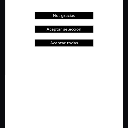
No, gracias
Aceptar selección
Aceptar todas
1
2
3
4
t-highlights.skipLinkText__
Rigurosa inspección