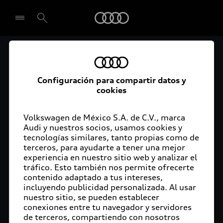
Audi
Audi Certified :plus
Seleccionar concesionario
Audi ofrece garantía extendida para vehículos
Configuración para compartir datos y
cookies
certificados. Al momento de adquirir tu vehículo
Audi Certified Plus contarás con una garantía,
cuya cobertura podrás ampliar hasta por dos años
Volkswagen de México S.A. de C.V., marca
adicionales. De esta forma estarás tranquilo ante
Audi y nuestros socios, usamos cookies y
tecnologías similares, tanto propias como de
imprevistos, ya que ante cualquier eventualidad
terceros, para ayudarte a tener una mejor
tu vehículo será atendido por expertos, en la
experiencia en nuestro sitio web y analizar el
concesionaria Audi de tu preferencia y utilizando
tráfico. Esto también nos permite ofrecerte
solo piezas originales. Además, tienes la
contenido adaptado a tus intereses,
posibilidad de incluirlo en tu financiamiento con
incluyendo publicidad personalizada. Al usar
nuestro sitio, se pueden establecer
Audi Financial Services.
conexiones entre tu navegador y servidores
de terceros, compartiendo con nosotros