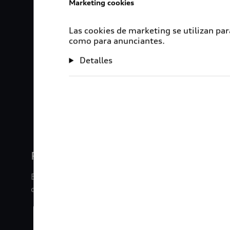
Marketing cookies
Las cookies de marketing se utilizan par
como para anunciantes.
Detalles
1
2
3
4
Rigurosa inspección
En Audi Certified :plus, nuestros vehículos son s
de inspección de 120 puntos.