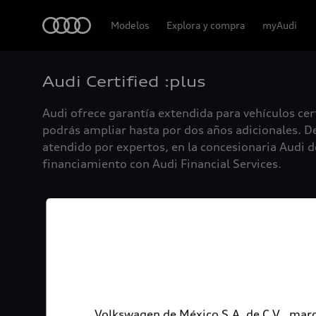
Audi
Modelos
Explora y compra
myAudi
Audi Certified :plus
Audi ofrece garantía extendida para vehículos cer
podrás ampliar hasta por dos años adicionales. De
atendido por expertos, en la concesionaria Audi de
financiamiento con Audi Financial Services.
Volkswagen de México S.A. de C.V., marc