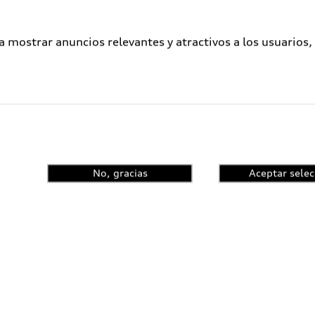
a mostrar anuncios relevantes y atractivos a los usuarios,
No, gracias
Aceptar selec
ometidos a un proceso