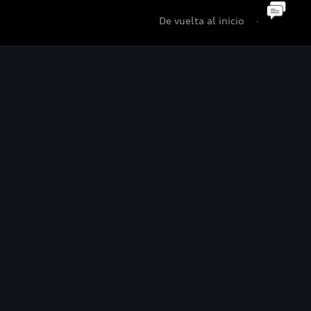
De vuelta al inicio
udi Certified :plus
di Certified :plus
ncesionarios Audi Certified :plus