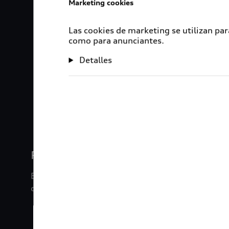
Marketing cookies
Las cookies de marketing se utilizan par
como para anunciantes.
Detalles
1
2
3
4
Rigurosa inspección
En Audi Certified :plus, nuestros vehículos son s
de inspección de 120 puntos.