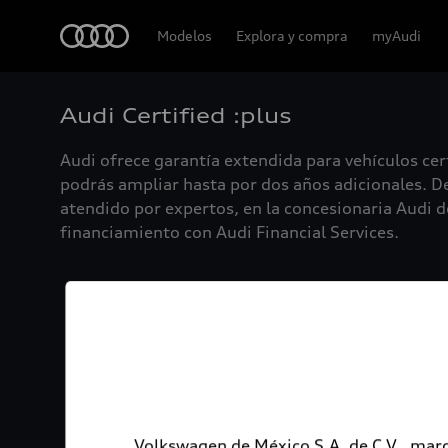
Audi
Modelos
Explora y compra
myAudi
Audi Certified :plus
Audi ofrece garantía extendida para vehículos cer
podrás ampliar hasta por dos años adicionales. De
atendido por expertos, en la concesionaria Audi de
financiamiento con Audi Financial Services.
Volkswagen de México S.A. de C.V., marc