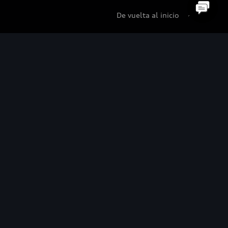
De vuelta al inicio
udi Certified :plus
di Certified :plus
ncesionarios Audi Certified :plus