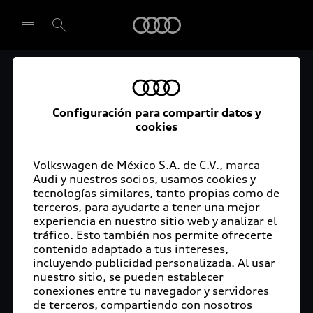
Audi
Audi Certified :plus
Seleccionar concesionario
Audi ofrece garantía extendida para vehículos
Configuración para compartir datos y
cookies
certificados. Al momento de adquirir tu vehículo
Audi Certified Plus contarás con una garantía,
cuya cobertura podrás ampliar hasta por dos años
Volkswagen de México S.A. de C.V., marca
adicionales. De esta forma estarás tranquilo ante
Audi y nuestros socios, usamos cookies y
tecnologías similares, tanto propias como de
imprevistos, ya que ante cualquier eventualidad
terceros, para ayudarte a tener una mejor
tu vehículo será atendido por expertos, en la
experiencia en nuestro sitio web y analizar el
concesionaria Audi de tu preferencia y utilizando
tráfico. Esto también nos permite ofrecerte
solo piezas originales. Además, tienes la
contenido adaptado a tus intereses,
posibilidad de incluirlo en tu financiamiento con
incluyendo publicidad personalizada. Al usar
nuestro sitio, se pueden establecer
Audi Financial Services.
conexiones entre tu navegador y servidores
de terceros, compartiendo con nosotros