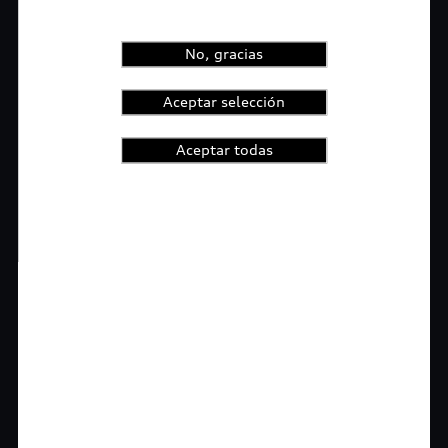
No, gracias
Aceptar selección
Aceptar todas
1
2
3
4
t-highlights.skipLinkText__
Rigurosa inspección