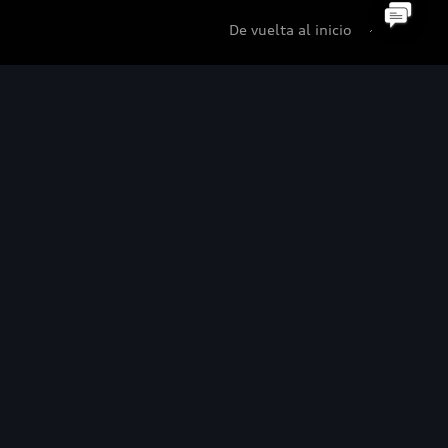
De vuelta al inicio
udi Certified :plus
di Certified :plus
ncesionarios Audi Certified :plus