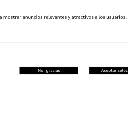
a mostrar anuncios relevantes y atractivos a los usuarios,
No, gracias
Aceptar selec
ometidos a un proceso