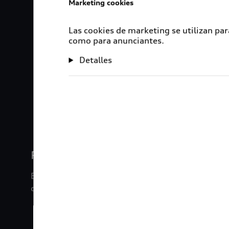
Marketing cookies
Las cookies de marketing se utilizan par
como para anunciantes.
Detalles
1
2
3
4
Rigurosa inspección
En Audi Certified :plus, nuestros vehículos son s
de inspección de 120 puntos.