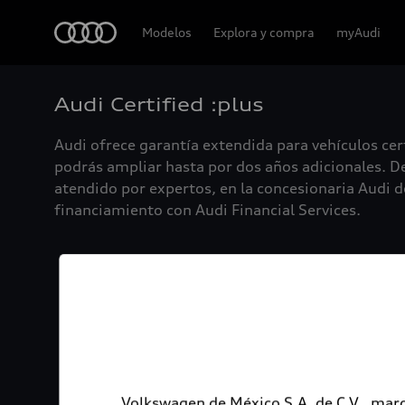
Audi
Modelos
Explora y compra
myAudi
Audi Certified :plus
Audi ofrece garantía extendida para vehículos cer
podrás ampliar hasta por dos años adicionales. De
atendido por expertos, en la concesionaria Audi de
financiamiento con Audi Financial Services.
Volkswagen de México S.A. de C.V., marc