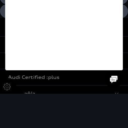
Términos y condiciones
De vuelta al inicio
Experiencia
Servicios al cliente
Audi Sport
Promociones
Audi Certified :plus
e-Newsletter
Audi contigo
Compañía
Audi internacional
Audi Financial Services
Audi Certified :plus
Audi Go Green
Seguro Audi Safe
Concesionarios Audi Certified :plus
Audi México
Próximo Destino
Atención a clientes