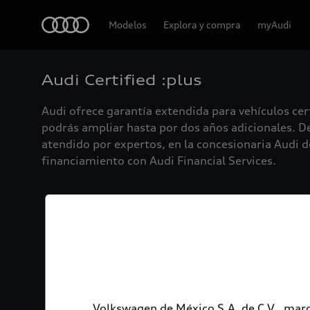
Audi
Modelos
Explora y compra
myAudi
Audi Certified :plus
Audi ofrece garantía extendida para vehículos cer
podrás ampliar hasta por dos años adicionales. De
atendido por expertos, en la concesionaria Audi de
financiamiento con Audi Financial Services.
Volkswagen de México S.A. de C.V., marc