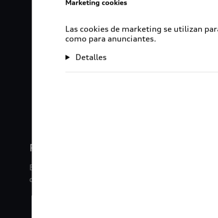
Marketing cookies
Las cookies de marketing se utilizan par
como para anunciantes.
Detalles
1
2
3
4
Rigurosa inspección
En Audi Certified :plus, nuestros vehículos son s
de inspección de 120 puntos.