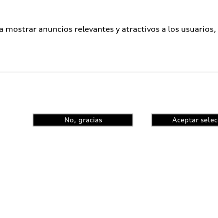
a mostrar anuncios relevantes y atractivos a los usuarios,
No, gracias
Aceptar selec
ometidos a un proceso