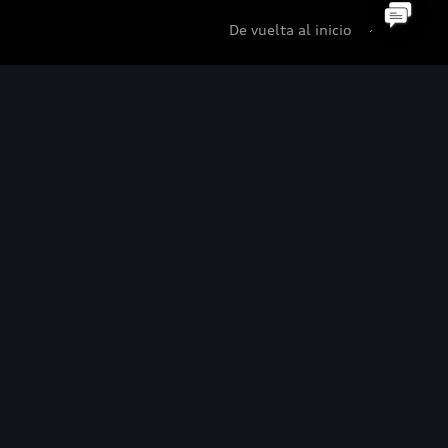
De vuelta al inicio
udi Certified :plus
di Certified :plus
ncesionarios Audi Certified :plus