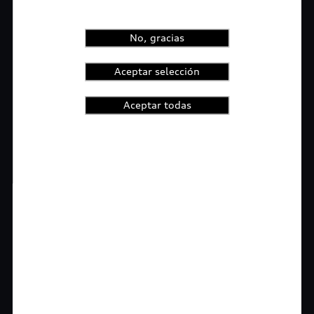
No, gracias
Aceptar selección
Aceptar todas
1
2
3
4
t-highlights.skipLinkText__
Rigurosa inspección