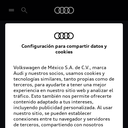
Audi
Audi Certified :plus
Seleccionar concesionario
Audi ofrece garantía extendida para vehículos
Configuración para compartir datos y
cookies
certificados. Al momento de adquirir tu vehículo
Audi Certified Plus contarás con una garantía,
cuya cobertura podrás ampliar hasta por dos años
Volkswagen de México S.A. de C.V., marca
adicionales. De esta forma estarás tranquilo ante
Audi y nuestros socios, usamos cookies y
tecnologías similares, tanto propias como de
imprevistos, ya que ante cualquier eventualidad
terceros, para ayudarte a tener una mejor
tu vehículo será atendido por expertos, en la
experiencia en nuestro sitio web y analizar el
concesionaria Audi de tu preferencia y utilizando
tráfico. Esto también nos permite ofrecerte
solo piezas originales. Además, tienes la
contenido adaptado a tus intereses,
posibilidad de incluirlo en tu financiamiento con
incluyendo publicidad personalizada. Al usar
nuestro sitio, se pueden establecer
Audi Financial Services.
conexiones entre tu navegador y servidores
de terceros, compartiendo con nosotros