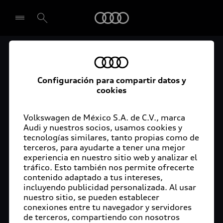
Audi
Audi Certified :plus
Seleccionar concesionario
Audi ofrece garantía extendida para vehículos
Configuración para compartir datos y
cookies
certificados. Al momento de adquirir tu vehículo
Audi Certified Plus contarás con una garantía,
cuya cobertura podrás ampliar hasta por dos años
Volkswagen de México S.A. de C.V., marca
adicionales. De esta forma estarás tranquilo ante
Audi y nuestros socios, usamos cookies y
tecnologías similares, tanto propias como de
imprevistos, ya que ante cualquier eventualidad
terceros, para ayudarte a tener una mejor
tu vehículo será atendido por expertos, en la
experiencia en nuestro sitio web y analizar el
concesionaria Audi de tu preferencia y utilizando
tráfico. Esto también nos permite ofrecerte
solo piezas originales. Además, tienes la
contenido adaptado a tus intereses,
posibilidad de incluirlo en tu financiamiento con
incluyendo publicidad personalizada. Al usar
nuestro sitio, se pueden establecer
Audi Financial Services.
conexiones entre tu navegador y servidores
de terceros, compartiendo con nosotros