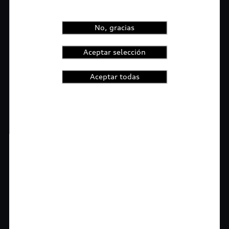
No, gracias
Aceptar selección
Aceptar todas
1
2
3
4
t-highlights.skipLinkText__
Rigurosa inspección