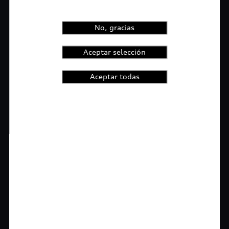
No, gracias
Aceptar selección
Aceptar todas
1
2
3
4
t-highlights.skipLinkText__
Rigurosa inspección