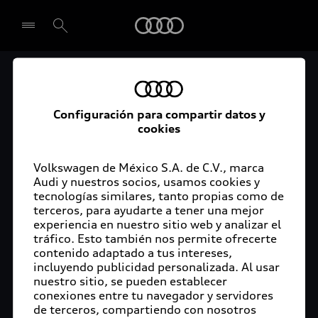
Audi
Audi Certified :plus
Seleccionar concesionario
Audi ofrece garantía extendida para vehículos
Configuración para compartir datos y
cookies
certificados. Al momento de adquirir tu vehículo
Audi Certified Plus contarás con una garantía,
cuya cobertura podrás ampliar hasta por dos años
Volkswagen de México S.A. de C.V., marca
adicionales. De esta forma estarás tranquilo ante
Audi y nuestros socios, usamos cookies y
tecnologías similares, tanto propias como de
imprevistos, ya que ante cualquier eventualidad
terceros, para ayudarte a tener una mejor
tu vehículo será atendido por expertos, en la
experiencia en nuestro sitio web y analizar el
concesionaria Audi de tu preferencia y utilizando
tráfico. Esto también nos permite ofrecerte
solo piezas originales. Además, tienes la
contenido adaptado a tus intereses,
posibilidad de incluirlo en tu financiamiento con
incluyendo publicidad personalizada. Al usar
nuestro sitio, se pueden establecer
Audi Financial Services.
conexiones entre tu navegador y servidores
de terceros, compartiendo con nosotros