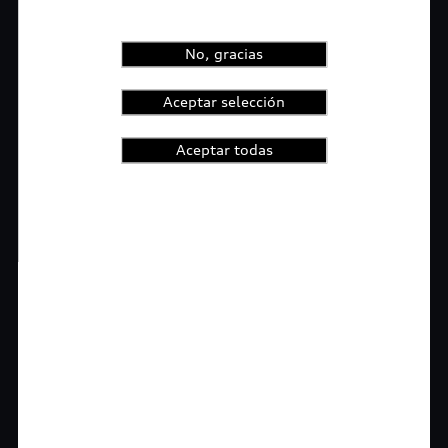
No, gracias
Aceptar selección
Aceptar todas
1
2
3
4
t-highlights.skipLinkText__
Rigurosa inspección