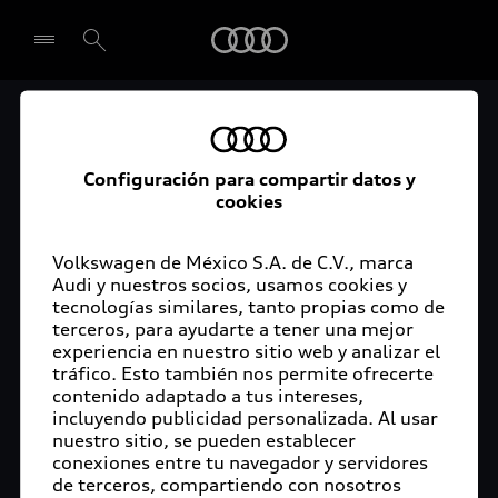
Audi
Audi Certified :plus
Seleccionar concesionario
Audi ofrece garantía extendida para vehículos
Configuración para compartir datos y
cookies
certificados. Al momento de adquirir tu vehículo
Audi Certified Plus contarás con una garantía,
cuya cobertura podrás ampliar hasta por dos años
Volkswagen de México S.A. de C.V., marca
adicionales. De esta forma estarás tranquilo ante
Audi y nuestros socios, usamos cookies y
tecnologías similares, tanto propias como de
imprevistos, ya que ante cualquier eventualidad
terceros, para ayudarte a tener una mejor
tu vehículo será atendido por expertos, en la
experiencia en nuestro sitio web y analizar el
concesionaria Audi de tu preferencia y utilizando
tráfico. Esto también nos permite ofrecerte
solo piezas originales. Además, tienes la
contenido adaptado a tus intereses,
posibilidad de incluirlo en tu financiamiento con
incluyendo publicidad personalizada. Al usar
nuestro sitio, se pueden establecer
Audi Financial Services.
conexiones entre tu navegador y servidores
de terceros, compartiendo con nosotros