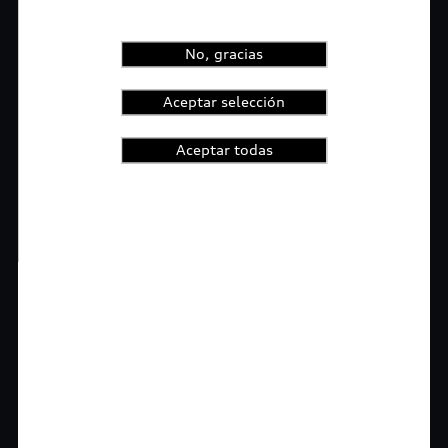
No, gracias
Aceptar selección
Aceptar todas
1
2
3
4
t-highlights.skipLinkText__
Rigurosa inspección