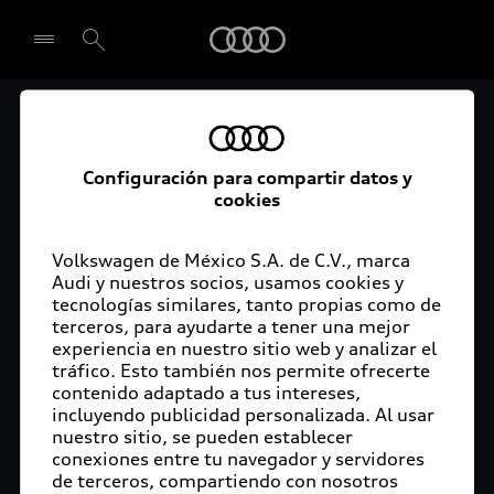
Audi
Audi Certified :plus
Seleccionar concesionario
Audi ofrece garantía extendida para vehículos
Configuración para compartir datos y
cookies
certificados. Al momento de adquirir tu vehículo
Audi Certified Plus contarás con una garantía,
cuya cobertura podrás ampliar hasta por dos años
Volkswagen de México S.A. de C.V., marca
adicionales. De esta forma estarás tranquilo ante
Audi y nuestros socios, usamos cookies y
tecnologías similares, tanto propias como de
imprevistos, ya que ante cualquier eventualidad
terceros, para ayudarte a tener una mejor
tu vehículo será atendido por expertos, en la
experiencia en nuestro sitio web y analizar el
concesionaria Audi de tu preferencia y utilizando
tráfico. Esto también nos permite ofrecerte
solo piezas originales. Además, tienes la
contenido adaptado a tus intereses,
posibilidad de incluirlo en tu financiamiento con
incluyendo publicidad personalizada. Al usar
nuestro sitio, se pueden establecer
Audi Financial Services.
conexiones entre tu navegador y servidores
de terceros, compartiendo con nosotros