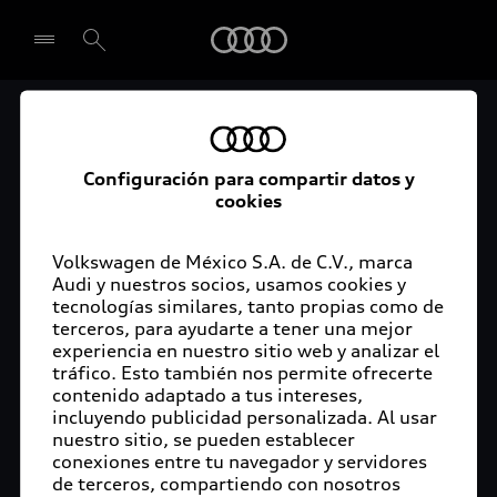
Audi
Audi Certified :plus
Seleccionar concesionario
Audi ofrece garantía extendida para vehículos
Configuración para compartir datos y
cookies
certificados. Al momento de adquirir tu vehículo
Audi Certified Plus contarás con una garantía,
cuya cobertura podrás ampliar hasta por dos años
Volkswagen de México S.A. de C.V., marca
adicionales. De esta forma estarás tranquilo ante
Audi y nuestros socios, usamos cookies y
tecnologías similares, tanto propias como de
imprevistos, ya que ante cualquier eventualidad
terceros, para ayudarte a tener una mejor
tu vehículo será atendido por expertos, en la
experiencia en nuestro sitio web y analizar el
concesionaria Audi de tu preferencia y utilizando
tráfico. Esto también nos permite ofrecerte
solo piezas originales. Además, tienes la
contenido adaptado a tus intereses,
posibilidad de incluirlo en tu financiamiento con
incluyendo publicidad personalizada. Al usar
nuestro sitio, se pueden establecer
Audi Financial Services.
conexiones entre tu navegador y servidores
de terceros, compartiendo con nosotros