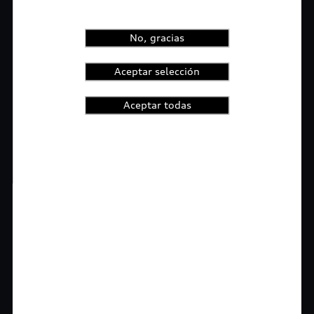
No, gracias
Aceptar selección
Aceptar todas
1
2
3
4
t-highlights.skipLinkText__
Rigurosa inspección