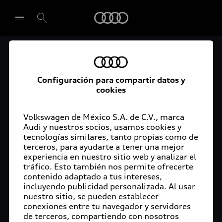
Audi
Audi Certified :plus
Seleccionar concesionario
Audi ofrece garantía extendida para vehículos
Configuración para compartir datos y
cookies
certificados. Al momento de adquirir tu vehículo
Audi Certified Plus contarás con una garantía,
cuya cobertura podrás ampliar hasta por dos años
Volkswagen de México S.A. de C.V., marca
adicionales. De esta forma estarás tranquilo ante
Audi y nuestros socios, usamos cookies y
tecnologías similares, tanto propias como de
imprevistos, ya que ante cualquier eventualidad
terceros, para ayudarte a tener una mejor
tu vehículo será atendido por expertos, en la
experiencia en nuestro sitio web y analizar el
concesionaria Audi de tu preferencia y utilizando
tráfico. Esto también nos permite ofrecerte
solo piezas originales. Además, tienes la
contenido adaptado a tus intereses,
posibilidad de incluirlo en tu financiamiento con
incluyendo publicidad personalizada. Al usar
nuestro sitio, se pueden establecer
Audi Financial Services.
conexiones entre tu navegador y servidores
de terceros, compartiendo con nosotros