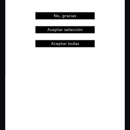
No, gracias
Aceptar selección
Aceptar todas
1
2
3
4
t-highlights.skipLinkText__
Rigurosa inspección