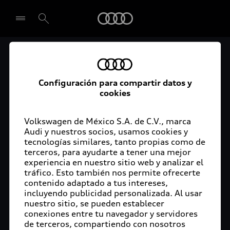
Audi
Audi Certified :plus
Seleccionar concesionario
Audi ofrece garantía extendida para vehículos
Configuración para compartir datos y
cookies
certificados. Al momento de adquirir tu vehículo
Audi Certified Plus contarás con una garantía,
cuya cobertura podrás ampliar hasta por dos años
Volkswagen de México S.A. de C.V., marca
adicionales. De esta forma estarás tranquilo ante
Audi y nuestros socios, usamos cookies y
tecnologías similares, tanto propias como de
imprevistos, ya que ante cualquier eventualidad
terceros, para ayudarte a tener una mejor
tu vehículo será atendido por expertos, en la
experiencia en nuestro sitio web y analizar el
concesionaria Audi de tu preferencia y utilizando
tráfico. Esto también nos permite ofrecerte
solo piezas originales. Además, tienes la
contenido adaptado a tus intereses,
posibilidad de incluirlo en tu financiamiento con
incluyendo publicidad personalizada. Al usar
nuestro sitio, se pueden establecer
Audi Financial Services.
conexiones entre tu navegador y servidores
de terceros, compartiendo con nosotros