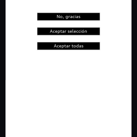
No, gracias
Aceptar selección
Aceptar todas
1
2
3
4
t-highlights.skipLinkText__
Rigurosa inspección