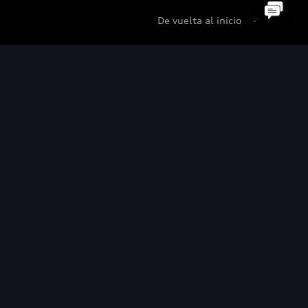
De vuelta al inicio
udi Certified :plus
di Certified :plus
ncesionarios Audi Certified :plus