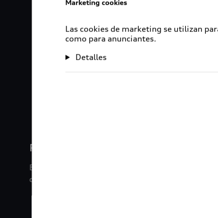
Marketing cookies
Las cookies de marketing se utilizan par
como para anunciantes.
Detalles
1
2
3
4
Rigurosa inspección
En Audi Certified :plus, nuestros vehículos son s
de inspección de 120 puntos.