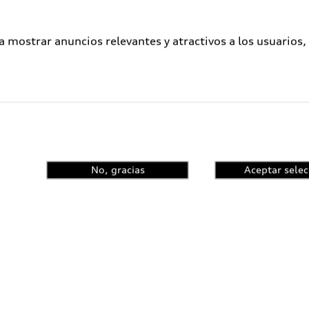
a mostrar anuncios relevantes y atractivos a los usuarios,
No, gracias
Aceptar selec
ometidos a un proceso