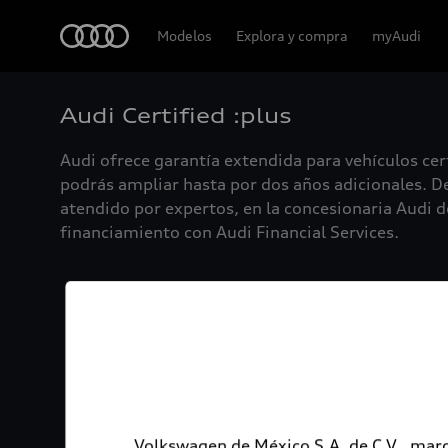
Audi
Modelos
Explora y compra
myAudi
Audi Certified :plus
Audi ofrece garantía extendida para vehículos cer
podrás ampliar hasta por dos años adicionales. De
atendido por expertos, en la concesionaria Audi de
financiamiento con Audi Financial Services.
Volkswagen de México S.A. de C.V., marc