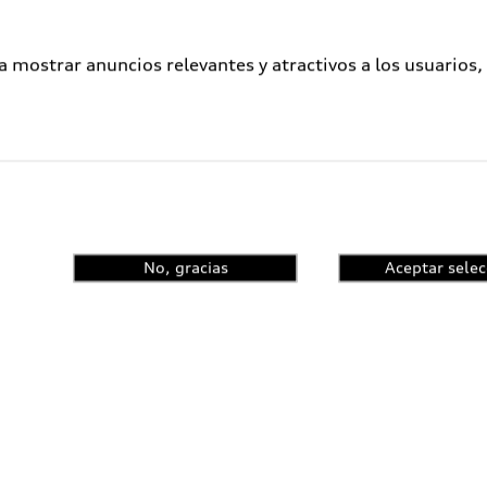
a mostrar anuncios relevantes y atractivos a los usuarios,
No, gracias
Aceptar selec
ometidos a un proceso