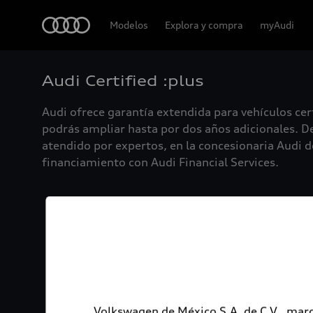
Audi
Modelos
Explora y compra
myAudi
Audi Certified :plus
Audi ofrece garantía extendida para vehículos cer
podrás ampliar hasta por dos años adicionales. De
atendido por expertos, en la concesionaria Audi de
financiamiento con Audi Financial Services.
Volkswagen de México S.A. de C.V., marc