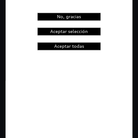
No, gracias
Aceptar selección
Aceptar todas
1
2
3
4
t-highlights.skipLinkText__
Rigurosa inspección