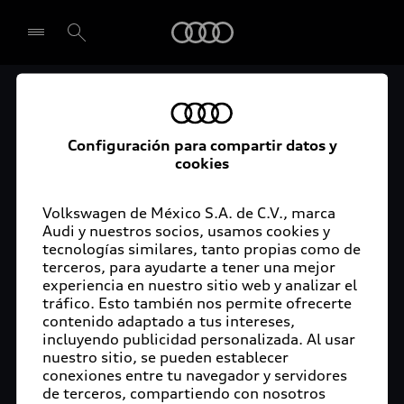
Audi
Audi Certified :plus
Seleccionar concesionario
Audi ofrece garantía extendida para vehículos
Configuración para compartir datos y
cookies
certificados. Al momento de adquirir tu vehículo
Audi Certified Plus contarás con una garantía,
cuya cobertura podrás ampliar hasta por dos años
Volkswagen de México S.A. de C.V., marca
adicionales. De esta forma estarás tranquilo ante
Audi y nuestros socios, usamos cookies y
tecnologías similares, tanto propias como de
imprevistos, ya que ante cualquier eventualidad
terceros, para ayudarte a tener una mejor
tu vehículo será atendido por expertos, en la
experiencia en nuestro sitio web y analizar el
concesionaria Audi de tu preferencia y utilizando
tráfico. Esto también nos permite ofrecerte
solo piezas originales. Además, tienes la
contenido adaptado a tus intereses,
posibilidad de incluirlo en tu financiamiento con
incluyendo publicidad personalizada. Al usar
nuestro sitio, se pueden establecer
Audi Financial Services.
conexiones entre tu navegador y servidores
de terceros, compartiendo con nosotros