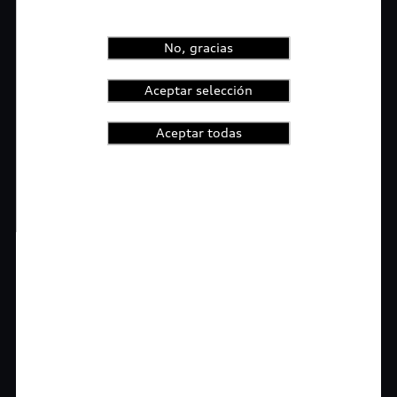
No, gracias
Aceptar selección
Aceptar todas
1
2
3
4
t-highlights.skipLinkText__
Rigurosa inspección