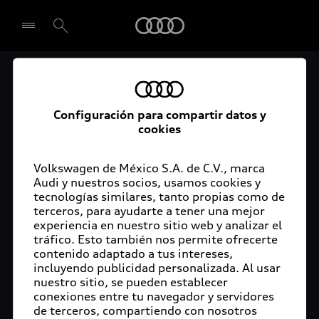
Audi
Audi Certified :plus
Seleccionar concesionario
Audi ofrece garantía extendida para vehículos
Configuración para compartir datos y
cookies
certificados. Al momento de adquirir tu vehículo
Audi Certified Plus contarás con una garantía,
cuya cobertura podrás ampliar hasta por dos años
Volkswagen de México S.A. de C.V., marca
adicionales. De esta forma estarás tranquilo ante
Audi y nuestros socios, usamos cookies y
tecnologías similares, tanto propias como de
imprevistos, ya que ante cualquier eventualidad
terceros, para ayudarte a tener una mejor
tu vehículo será atendido por expertos, en la
experiencia en nuestro sitio web y analizar el
concesionaria Audi de tu preferencia y utilizando
tráfico. Esto también nos permite ofrecerte
solo piezas originales. Además, tienes la
contenido adaptado a tus intereses,
posibilidad de incluirlo en tu financiamiento con
incluyendo publicidad personalizada. Al usar
nuestro sitio, se pueden establecer
Audi Financial Services.
conexiones entre tu navegador y servidores
de terceros, compartiendo con nosotros