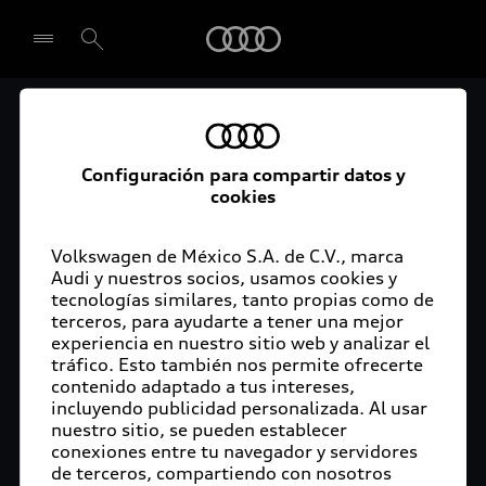
Audi
Audi Certified :plus
Seleccionar concesionario
Audi ofrece garantía extendida para vehículos
Configuración para compartir datos y
cookies
certificados. Al momento de adquirir tu vehículo
Audi Certified Plus contarás con una garantía,
cuya cobertura podrás ampliar hasta por dos años
Volkswagen de México S.A. de C.V., marca
adicionales. De esta forma estarás tranquilo ante
Audi y nuestros socios, usamos cookies y
tecnologías similares, tanto propias como de
imprevistos, ya que ante cualquier eventualidad
terceros, para ayudarte a tener una mejor
tu vehículo será atendido por expertos, en la
experiencia en nuestro sitio web y analizar el
concesionaria Audi de tu preferencia y utilizando
tráfico. Esto también nos permite ofrecerte
solo piezas originales. Además, tienes la
contenido adaptado a tus intereses,
posibilidad de incluirlo en tu financiamiento con
incluyendo publicidad personalizada. Al usar
nuestro sitio, se pueden establecer
Audi Financial Services.
conexiones entre tu navegador y servidores
de terceros, compartiendo con nosotros