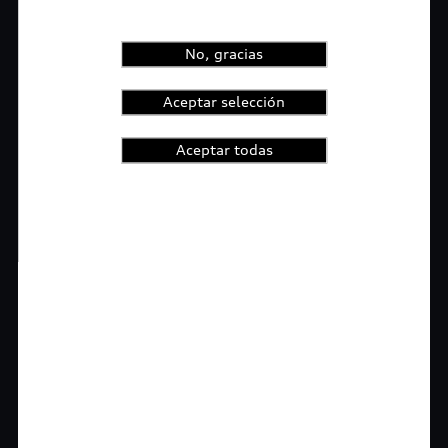
No, gracias
Aceptar selección
Aceptar todas
1
2
3
4
t-highlights.skipLinkText__
Rigurosa inspección