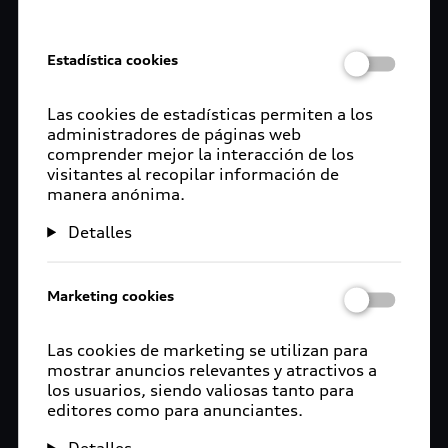
2026. ¹Cálculo
basado en un Audi Q2
Estadística cookies
35 TFSI Dynamic
2026 sin
Las cookies de estadísticas permiten a los
administradores de páginas web
equipamiento extra,
comprender mejor la interacción de los
plan Audi Now con
visitantes al recopilar información de
manera anónima.
enganche de 36.85%
en un plazo de 24
Detalles
meses y perfil de
persona física
Marketing cookies
profesionista con un
Las cookies de marketing se utilizan para
valor final del 51%.
mostrar anuncios relevantes y atractivos a
los usuarios, siendo valiosas tanto para
Tasa de interés anual,
editores como para anunciantes.
ordinaria, bruta y fija
Detalles