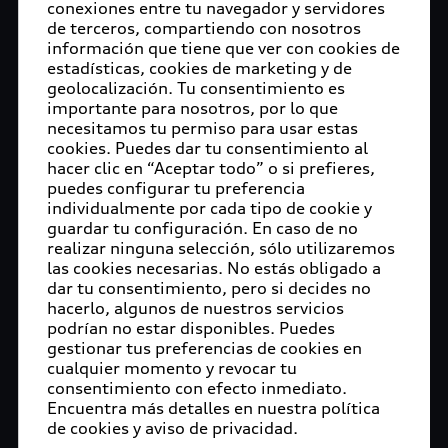
conexiones entre tu navegador y servidores
años de seguro
de terceros, compartiendo con nosotros
información que tiene que ver con cookies de
de robo auto
estadísticas, cookies de marketing y de
geolocalización. Tu consentimiento es
partes²
importante para nosotros, por lo que
necesitamos tu permiso para usar estas
cookies. Puedes dar tu consentimiento al
Volkswagen Leasing,
hacer clic en “Aceptar todo” o si prefieres,
puedes configurar tu preferencia
S.A. de C.V. es la
individualmente por cada tipo de cookie y
guardar tu configuración. En caso de no
entidad comercial
realizar ninguna selección, sólo utilizaremos
que ofrece el
las cookies necesarias. No estás obligado a
dar tu consentimiento, pero si decides no
producto con la
hacerlo, algunos de nuestros servicios
marca respectiva.
podrían no estar disponibles. Puedes
gestionar tus preferencias de cookies en
Esta promoción
cualquier momento y revocar tu
consentimiento con efecto inmediato.
aplica para Audi Q2
Encuentra más detalles en nuestra política
35 TFSI Dynamic
de cookies y aviso de privacidad.