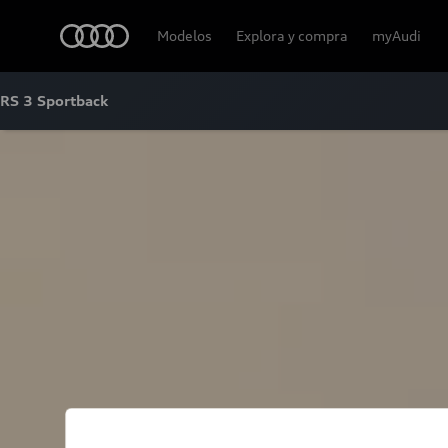
Audi
Modelos
Explora y compra
myAudi
RS 3 Sportback