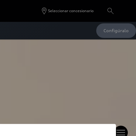
Seleccionar concesionario
Configúralo