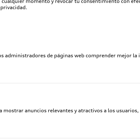
en cualquier momento y revocar tu consentimiento con efe
Audi Corporate
 privacidad.
Garantía Extendida
Audi Plus
Llamado a revisión de bolsas de aire
Llamado a revisión general
los administradores de páginas web comprender mejor la int
Delivery situation
Audi Digital Services
a mostrar anuncios relevantes y atractivos a los usuarios,