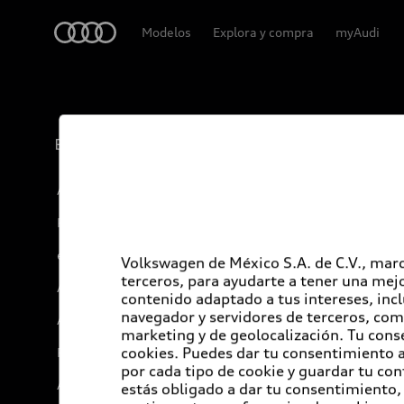
Audi
Modelos
Explora y compra
myAudi
Experiencia
Audi Sport
Promociones
e-Newsletter
Volkswagen de México S.A. de C.V., marc
terceros, para ayudarte a tener una mejo
Audi internacional
contenido adaptado a tus intereses, inc
navegador y servidores de terceros, com
Audi Go Green
marketing y de geolocalización. Tu cons
cookies. Puedes dar tu consentimiento al
Próximo Destino
por cada tipo de cookie y guardar tu con
Audi Exclusive
estás obligado a dar tu consentimiento, 