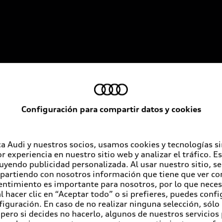
Servicios al cliente
A
Configuración para compartir datos y cookies
Audi contigo
Au
Audi Financial Services
Co
a Audi y nuestros socios, usamos cookies y tecnologías s
r experiencia en nuestro sitio web y analizar el tráfico. 
Seguro Audi Safe
luyendo publicidad personalizada. Al usar nuestro sitio, s
partiendo con nosotros información que tiene que ver con
Atención a clientes
entimiento es importante para nosotros, por lo que nece
 hacer clic en “Aceptar todo” o si prefieres, puedes conf
Audi Connect
figuración. En caso de no realizar ninguna selección, sólo
Servicio Audi
pero si decides no hacerlo, algunos de nuestros servicios