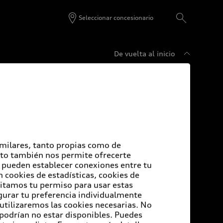
Seleccionar concesionario
De vuelta al inicio
udi Certified :plus
di Certified :plus
ncesionarios Audi Certified :plus
imilares, tanto propias como de
Esto también nos permite ofrecerte
e pueden establecer conexiones entre tu
 cookies de estadísticas, cookies de
sitamos tu permiso para usar estas
igurar tu preferencia individualmente
 utilizaremos las cookies necesarias. No
 podrían no estar disponibles. Puedes