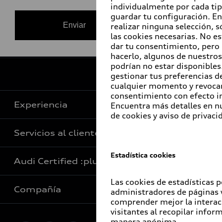
individualmente por cada tip
guardar tu configuración. En
realizar ninguna selección, s
las cookies necesarias. No e
dar tu consentimiento, pero 
hacerlo, algunos de nuestros
podrían no estar disponibles
gestionar tus preferencias d
De vuelta al inicio
cualquier momento y revoca
consentimiento con efecto 
Experiencia
Encuentra más detalles en nu
de cookies y aviso de privaci
Servicios al cliente
Audi Sport
Estadística cookies
Promociones
Audi Certified :plus
e-Newsletter
Audi contigo
Las cookies de estadísticas 
Compañía
administradores de páginas
Audi internacional
Audi Financial Services
comprender mejor la interac
Audi Certified :plus
visitantes al recopilar infor
Audi Go Green
Seguro Audi Safe
manera anónima.