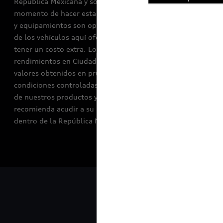
República Mexicana y son las más recientes en el
momento de hacer esta publicación. Algunas versiones
y equipamientos son opcionales, por lo que los costos
de los vehículos aquí ofertados pueden variar y podrían
tener un costo extra. Los valores obtenidos sobre
rendimientos en Ciudad, carretera y combinado son
valores obtenidos en pruebas de laboratorio bajo
condiciones controladas. Para conocer la disponibilidad
de nuestros productos y para mayor información se
recomienda acudir a su Distribuidor autorizado Audi
dentro de la República Mexicana.