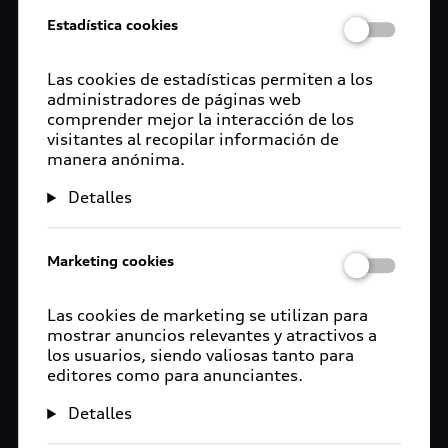
Estilo que trasciende el
Estadística cookies
camino
Las cookies de estadísticas permiten a los
administradores de páginas web
Estilo que no se detiene. Los Accesorios originales
comprender mejor la interacción de los
perfeccionan cada línea y detalle de tu Audi. Esa
visitantes al recopilar información de
manera anónima.
misma esencia va contigo, más allá del camino
con los artículos a Audi Collection. Porque el
Detalles
diseño, la innovación y el carácter se viven.
Marketing cookies
Las cookies de marketing se utilizan para
mostrar anuncios relevantes y atractivos a
los usuarios, siendo valiosas tanto para
editores como para anunciantes.
Detalles