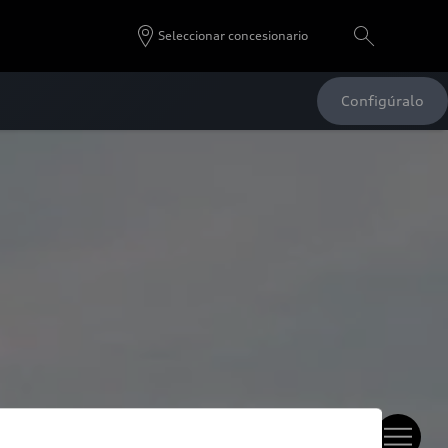
Seleccionar concesionario
Configúralo