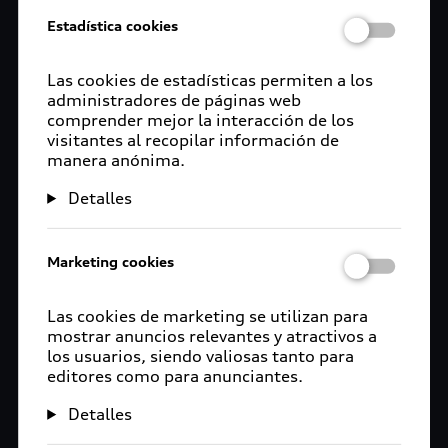
Estadística cookies
Estilo que trasciende el
Las cookies de estadísticas permiten a los
camino
administradores de páginas web
comprender mejor la interacción de los
Estilo que no se detiene. Los Accesorios originales
visitantes al recopilar información de
manera anónima.
perfeccionan cada línea y detalle de tu Audi. Esa
misma esencia va contigo, más allá del camino
Detalles
con los artículos a Audi Collection. Porque el
diseño, la innovación y el carácter se viven.
Marketing cookies
Las cookies de marketing se utilizan para
mostrar anuncios relevantes y atractivos a
los usuarios, siendo valiosas tanto para
editores como para anunciantes.
Detalles