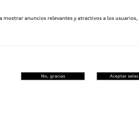
a mostrar anuncios relevantes y atractivos a los usuarios,
No, gracias
Aceptar selec
enta el control de
ncia y conoce las