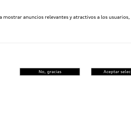
a mostrar anuncios relevantes y atractivos a los usuarios,
No, gracias
Aceptar selec
enta el control de
ncia y conoce las