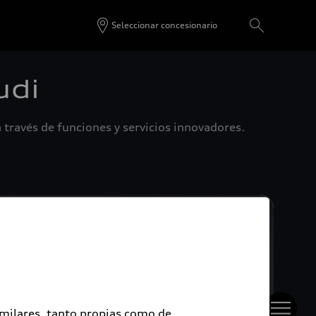
Seleccionar concesionario
udi
 través de funciones y servicios innovadores.
imilares, tanto propias como de