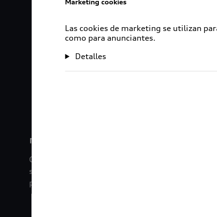
Marketing cookies
Las cookies de marketing se utilizan par
como para anunciantes.
Detalles
1
2
myAudi
Con myAudi La información viaja contigo. Experim
saber todo sobre tu vehículo sin importar la dista
promociones digitales que tenemos para ti.