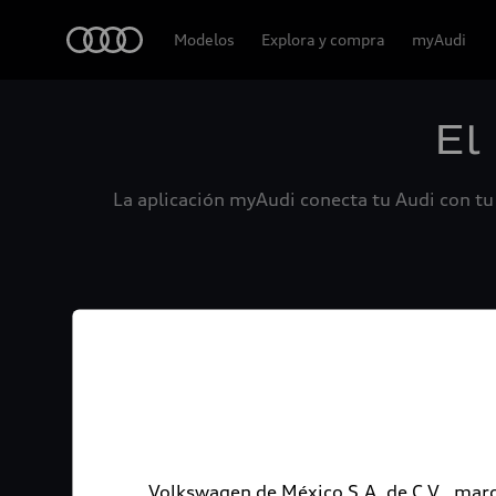
Audi
Modelos
Explora y compra
myAudi
El
La aplicación myAudi conecta tu Audi con tu 
Volkswagen de México S.A. de C.V., marc