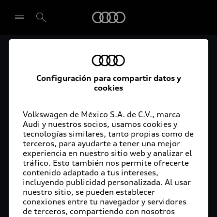
Audi
El acceso digital a tu
Seleccionar concesionario
Audi
Configuración para compartir datos y
cookies
La aplicación myAudi conecta tu Audi con tu
rutina diaria y lleva más confort de conducción a
Volkswagen de México S.A. de C.V., marca
Audi y nuestros socios, usamos cookies y
tu vida a través de funciones y servicios
tecnologías similares, tanto propias como de
innovadores.
terceros, para ayudarte a tener una mejor
experiencia en nuestro sitio web y analizar el
tráfico. Esto también nos permite ofrecerte
contenido adaptado a tus intereses,
incluyendo publicidad personalizada. Al usar
nuestro sitio, se pueden establecer
conexiones entre tu navegador y servidores
de terceros, compartiendo con nosotros