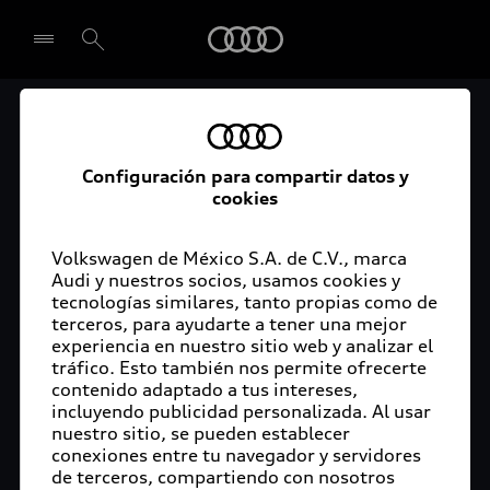
Audi
El acceso digital a tu
Seleccionar concesionario
Audi
Configuración para compartir datos y
cookies
La aplicación myAudi conecta tu Audi con tu
rutina diaria y lleva más confort de conducción a
Volkswagen de México S.A. de C.V., marca
Audi y nuestros socios, usamos cookies y
tu vida a través de funciones y servicios
tecnologías similares, tanto propias como de
innovadores.
terceros, para ayudarte a tener una mejor
experiencia en nuestro sitio web y analizar el
tráfico. Esto también nos permite ofrecerte
contenido adaptado a tus intereses,
incluyendo publicidad personalizada. Al usar
nuestro sitio, se pueden establecer
conexiones entre tu navegador y servidores
de terceros, compartiendo con nosotros