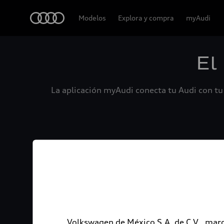
Audi
Modelos
Explora y compra
myAudi
El
La aplicación myAudi conecta tu Audi con tu 
Volkswagen de México S.A. de C.V., marc