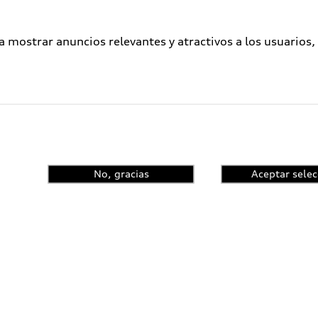
a mostrar anuncios relevantes y atractivos a los usuarios,
No, gracias
Aceptar selec
enta el control de
ncia y conoce las