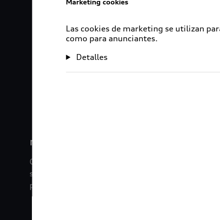
Marketing cookies
Las cookies de marketing se utilizan par
como para anunciantes.
Detalles
1
2
myAudi
Con myAudi La información viaja contigo. Experim
saber todo sobre tu vehículo sin importar la dista
promociones digitales que tenemos para ti.