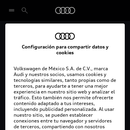
Audi
El acceso digital a tu
Seleccionar concesionario
Audi
Configuración para compartir datos y
cookies
La aplicación myAudi conecta tu Audi con tu
rutina diaria y lleva más confort de conducción a
Volkswagen de México S.A. de C.V., marca
Audi y nuestros socios, usamos cookies y
tu vida a través de funciones y servicios
tecnologías similares, tanto propias como de
innovadores.
terceros, para ayudarte a tener una mejor
experiencia en nuestro sitio web y analizar el
tráfico. Esto también nos permite ofrecerte
contenido adaptado a tus intereses,
incluyendo publicidad personalizada. Al usar
nuestro sitio, se pueden establecer
conexiones entre tu navegador y servidores
de terceros, compartiendo con nosotros