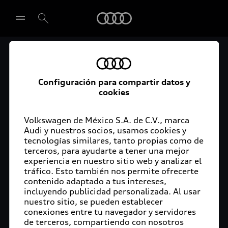
Audi
El acceso digital a tu
Seleccionar concesionario
Audi
Configuración para compartir datos y
cookies
La aplicación myAudi conecta tu Audi con tu
rutina diaria y lleva más confort de conducción a
Volkswagen de México S.A. de C.V., marca
Audi y nuestros socios, usamos cookies y
tu vida a través de funciones y servicios
tecnologías similares, tanto propias como de
innovadores.
terceros, para ayudarte a tener una mejor
experiencia en nuestro sitio web y analizar el
tráfico. Esto también nos permite ofrecerte
contenido adaptado a tus intereses,
incluyendo publicidad personalizada. Al usar
nuestro sitio, se pueden establecer
conexiones entre tu navegador y servidores
de terceros, compartiendo con nosotros