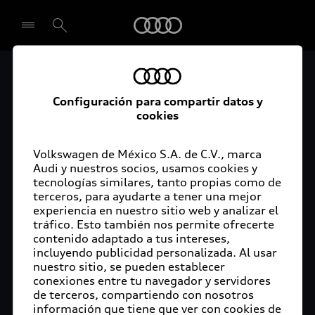
Audi
El acceso digital a tu
Seleccionar concesionario
Configuración para compartir datos y
Audi
cookies
La aplicación myAudi conecta tu Audi con tu
Volkswagen de México S.A. de C.V., marca
rutina diaria y lleva más confort de conducción a
Audi y nuestros socios, usamos cookies y
tu vida a través de funciones y servicios
tecnologías similares, tanto propias como de
terceros, para ayudarte a tener una mejor
innovadores.
experiencia en nuestro sitio web y analizar el
tráfico. Esto también nos permite ofrecerte
contenido adaptado a tus intereses,
incluyendo publicidad personalizada. Al usar
nuestro sitio, se pueden establecer
conexiones entre tu navegador y servidores
de terceros, compartiendo con nosotros
información que tiene que ver con cookies de