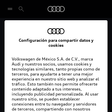
Audi
El acceso digital a tu
Seleccionar concesionario
Audi
Configuración para compartir datos y
cookies
La aplicación myAudi conecta tu Audi con tu
rutina diaria y lleva más confort de conducción a
Volkswagen de México S.A. de C.V., marca
Audi y nuestros socios, usamos cookies y
tu vida a través de funciones y servicios
tecnologías similares, tanto propias como de
innovadores.
terceros, para ayudarte a tener una mejor
experiencia en nuestro sitio web y analizar el
tráfico. Esto también nos permite ofrecerte
contenido adaptado a tus intereses,
incluyendo publicidad personalizada. Al usar
nuestro sitio, se pueden establecer
conexiones entre tu navegador y servidores
de terceros, compartiendo con nosotros