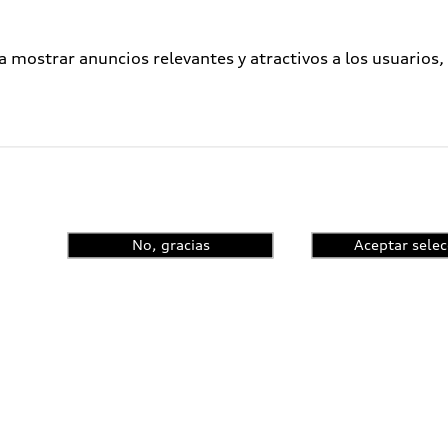
a mostrar anuncios relevantes y atractivos a los usuarios,
No, gracias
Aceptar selec
enta el control de
ncia y conoce las