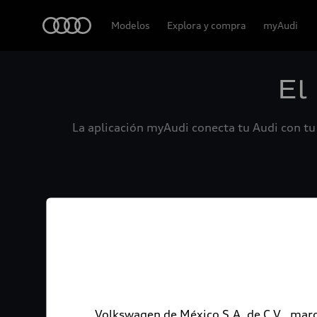
Audi
Modelos
Explora y compra
myAudi
El
La aplicación myAudi conecta tu Audi con tu 
Volkswagen de México S.A. de C.V., marc