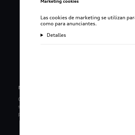
Marketing cookies
Las cookies de marketing se utilizan par
como para anunciantes.
Detalles
1
2
myAudi
Con myAudi La información viaja contigo. Experim
saber todo sobre tu vehículo sin importar la dista
promociones digitales que tenemos para ti.