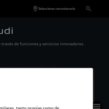
Seleccionar concesionario
udi
 través de funciones y servicios innovadores.
imilares, tanto propias como de