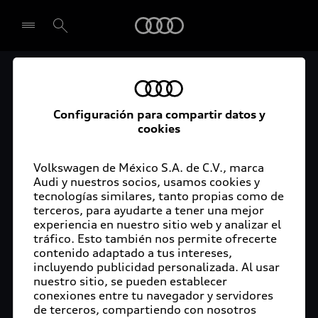
Audi
El acceso digital a tu
Seleccionar concesionario
Audi
Configuración para compartir datos y
cookies
La aplicación myAudi conecta tu Audi con tu
rutina diaria y lleva más confort de conducción a
Volkswagen de México S.A. de C.V., marca
Audi y nuestros socios, usamos cookies y
tu vida a través de funciones y servicios
tecnologías similares, tanto propias como de
innovadores.
terceros, para ayudarte a tener una mejor
experiencia en nuestro sitio web y analizar el
tráfico. Esto también nos permite ofrecerte
contenido adaptado a tus intereses,
incluyendo publicidad personalizada. Al usar
nuestro sitio, se pueden establecer
conexiones entre tu navegador y servidores
de terceros, compartiendo con nosotros