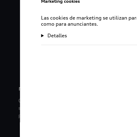
Marketing cookies
Las cookies de marketing se utilizan par
como para anunciantes.
Detalles
1
2
myAudi
Con myAudi La información viaja contigo. Experim
saber todo sobre tu vehículo sin importar la dista
promociones digitales que tenemos para ti.