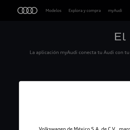
Audi
Modelos
Explora y compra
myAudi
El
La aplicación myAudi conecta tu Audi con tu 
Volkswagen de México S.A. de C.V., marc