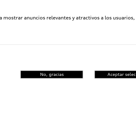
a mostrar anuncios relevantes y atractivos a los usuarios,
No, gracias
Aceptar selec
enta el control de
ncia y conoce las