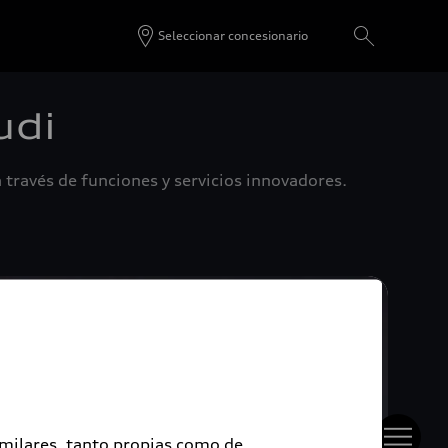
Seleccionar concesionario
udi
 través de funciones y servicios innovadores.
imilares, tanto propias como de