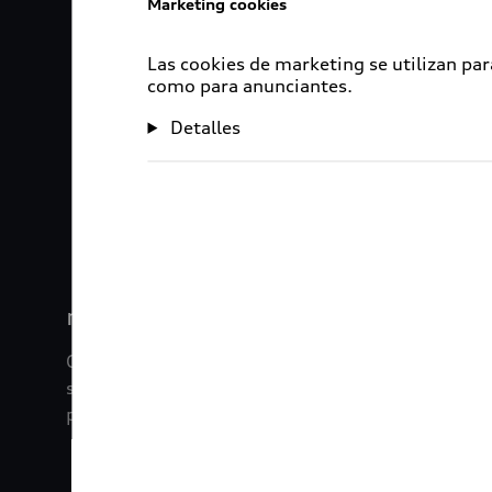
Marketing cookies
Las cookies de marketing se utilizan par
como para anunciantes.
Detalles
1
2
myAudi
Con myAudi La información viaja contigo. Experim
saber todo sobre tu vehículo sin importar la dista
promociones digitales que tenemos para ti.