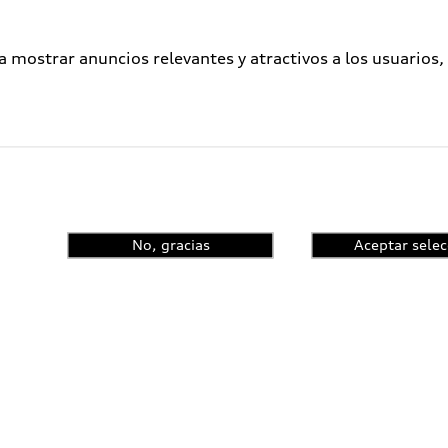
a mostrar anuncios relevantes y atractivos a los usuarios,
No, gracias
Aceptar selec
enta el control de
ncia y conoce las