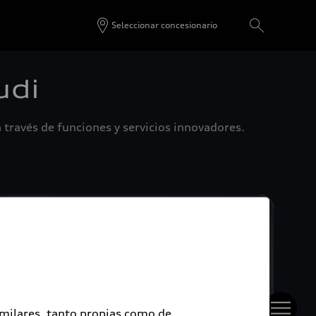
Seleccionar concesionario
udi
 través de funciones y servicios innovadores.
imilares, tanto propias como de