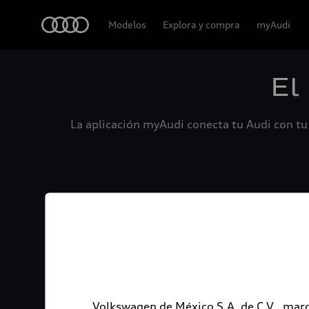
Audi
Modelos
Explora y compra
myAudi
El
La aplicación myAudi conecta tu Audi con tu 
Volkswagen de México S.A. de C.V., marc