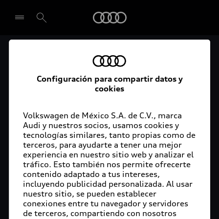
Audi
El acceso digital a tu
Seleccionar concesionario
Audi
Configuración para compartir datos y
cookies
La aplicación myAudi conecta tu Audi con tu
rutina diaria y lleva más confort de conducción a
Volkswagen de México S.A. de C.V., marca
Audi y nuestros socios, usamos cookies y
tu vida a través de funciones y servicios
tecnologías similares, tanto propias como de
innovadores.
terceros, para ayudarte a tener una mejor
experiencia en nuestro sitio web y analizar el
tráfico. Esto también nos permite ofrecerte
contenido adaptado a tus intereses,
incluyendo publicidad personalizada. Al usar
nuestro sitio, se pueden establecer
conexiones entre tu navegador y servidores
de terceros, compartiendo con nosotros