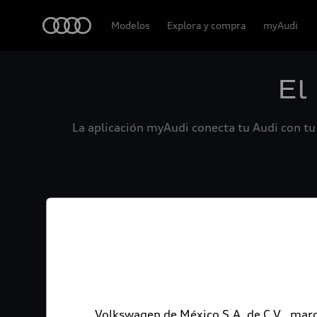
Audi
Modelos
Explora y compra
myAudi
El
La aplicación myAudi conecta tu Audi con tu 
Volkswagen de México S.A. de C.V., marc