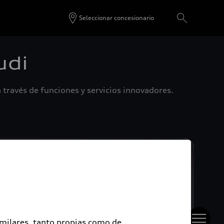
Seleccionar concesionario
udi
 través de funciones y servicios innovadores.
imilares, tanto propias como de