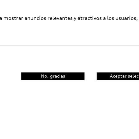
a mostrar anuncios relevantes y atractivos a los usuarios,
No, gracias
Aceptar selec
enta el control de
ncia y conoce las