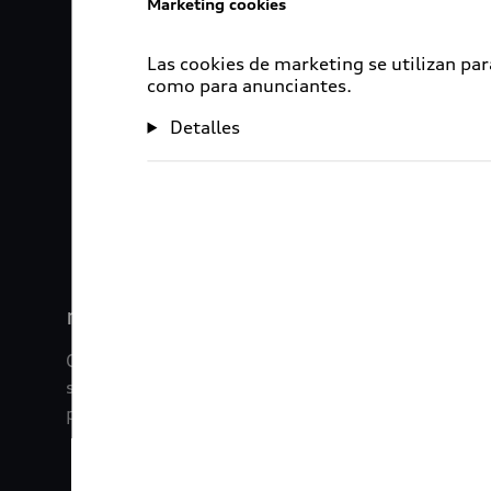
Marketing cookies
Las cookies de marketing se utilizan par
como para anunciantes.
Detalles
1
2
myAudi
Con myAudi La información viaja contigo. Experim
saber todo sobre tu vehículo sin importar la dista
promociones digitales que tenemos para ti.