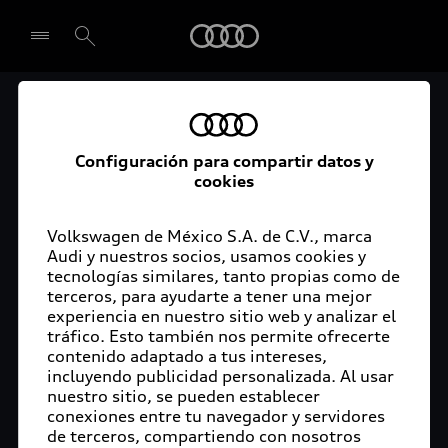
Audi
El acceso digital a tu
Seleccionar concesionario
Audi
Configuración para compartir datos y
cookies
La aplicación myAudi conecta tu Audi con tu
rutina diaria y lleva más confort de conducción a
Volkswagen de México S.A. de C.V., marca
Audi y nuestros socios, usamos cookies y
tu vida a través de funciones y servicios
tecnologías similares, tanto propias como de
innovadores.
terceros, para ayudarte a tener una mejor
experiencia en nuestro sitio web y analizar el
tráfico. Esto también nos permite ofrecerte
contenido adaptado a tus intereses,
incluyendo publicidad personalizada. Al usar
nuestro sitio, se pueden establecer
conexiones entre tu navegador y servidores
de terceros, compartiendo con nosotros