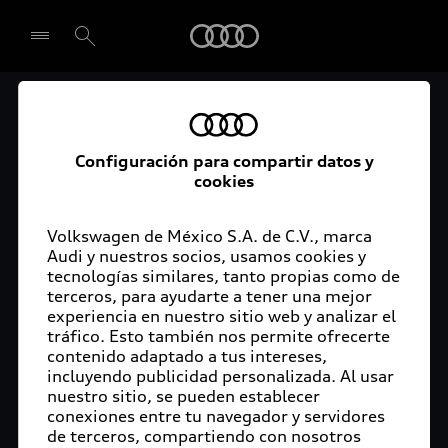
Audi
El acceso digital a tu
Seleccionar concesionario
Audi
Configuración para compartir datos y
cookies
La aplicación myAudi conecta tu Audi con tu
rutina diaria y lleva más confort de conducción a
Volkswagen de México S.A. de C.V., marca
Audi y nuestros socios, usamos cookies y
tu vida a través de funciones y servicios
tecnologías similares, tanto propias como de
innovadores.
terceros, para ayudarte a tener una mejor
experiencia en nuestro sitio web y analizar el
tráfico. Esto también nos permite ofrecerte
contenido adaptado a tus intereses,
incluyendo publicidad personalizada. Al usar
nuestro sitio, se pueden establecer
conexiones entre tu navegador y servidores
de terceros, compartiendo con nosotros