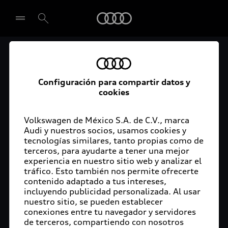
Audi
El acceso digital a tu
Seleccionar concesionario
Audi
Configuración para compartir datos y
cookies
La aplicación myAudi conecta tu Audi con tu
rutina diaria y lleva más confort de conducción a
Volkswagen de México S.A. de C.V., marca
Audi y nuestros socios, usamos cookies y
tu vida a través de funciones y servicios
tecnologías similares, tanto propias como de
innovadores.
terceros, para ayudarte a tener una mejor
experiencia en nuestro sitio web y analizar el
tráfico. Esto también nos permite ofrecerte
contenido adaptado a tus intereses,
incluyendo publicidad personalizada. Al usar
nuestro sitio, se pueden establecer
conexiones entre tu navegador y servidores
de terceros, compartiendo con nosotros