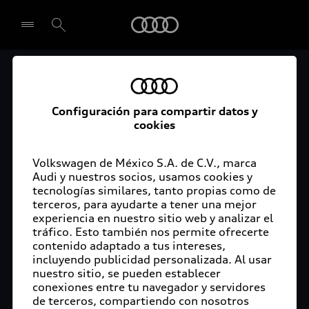
Audi
El acceso digital a tu
Seleccionar concesionario
Audi
Configuración para compartir datos y
cookies
La aplicación myAudi conecta tu Audi con tu
rutina diaria y lleva más confort de conducción a
Volkswagen de México S.A. de C.V., marca
Audi y nuestros socios, usamos cookies y
tu vida a través de funciones y servicios
tecnologías similares, tanto propias como de
innovadores.
terceros, para ayudarte a tener una mejor
experiencia en nuestro sitio web y analizar el
tráfico. Esto también nos permite ofrecerte
contenido adaptado a tus intereses,
incluyendo publicidad personalizada. Al usar
nuestro sitio, se pueden establecer
conexiones entre tu navegador y servidores
de terceros, compartiendo con nosotros